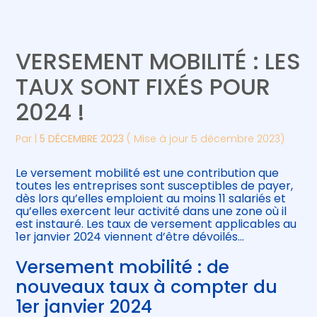
Créer et reprendre une activité
Piloter votre gestion
VERSEMENT MOBILITÉ : LES
Gérer votre quotidien
Suivre votre comptabilité
TAUX SONT FIXÉS POUR
2024 !
Piloter votre entreprise
Gérer vos ressources humaines
Par
|
5 DÉCEMBRE 2023
( Mise à jour 5 décembre 2023)
Développer votre entreprise
Le versement mobilité est une contribution que
Construire votre patrimoine
toutes les entreprises sont susceptibles de payer,
dès lors qu’elles emploient au moins 11 salariés et
qu’elles exercent leur activité dans une zone où il
Être prêt pour la facturation
est instauré. Les taux de versement applicables au
électronique
1er janvier 2024 viennent d’être dévoilés…
Versement mobilité : de
nouveaux taux à compter du
1er janvier 2024