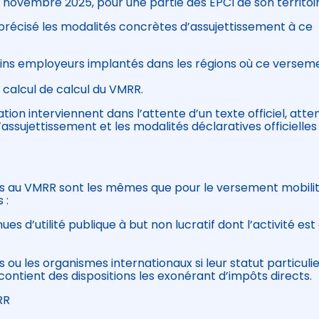
 novembre 2025, pour une partie des EPCI de son territoi
précisé les modalités concrètes d’assujettissement à ce
ains employeurs implantés dans les régions où ce versem
e calcul de calcul du VMRR.
tion interviennent dans l’attente d’un texte officiel, atte
d’assujettissement et les modalités déclaratives officielles
es au VMRR sont les mêmes que pour le versement mobilit
s :
es d’utilité publique à but non lucratif dont l’activité est
 ou les organismes internationaux si leur statut particulie
 contient des dispositions les exonérant d’impôts directs.
MRR