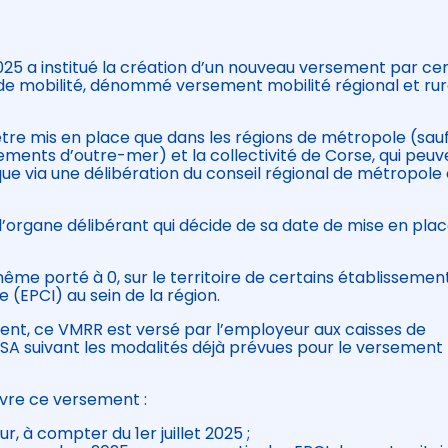
025 a institué la création d’un nouveau versement par cer
de mobilité, dénommé versement mobilité régional et rur
re mis en place que dans les régions de métropole (sau
ments d’outre-mer) et la collectivité de Corse, qui peuv
que via une délibération du conseil régional de métropole
l’organe délibérant qui décide de sa date de mise en pla
ême porté à 0, sur le territoire de certains établissemen
(EPCI) au sein de la région.
ent, ce VMRR est versé par l’employeur aux caisses de
MSA suivant les modalités déjà prévues pour le versement
uvre ce versement :
, à compter du 1er juillet 2025 ;