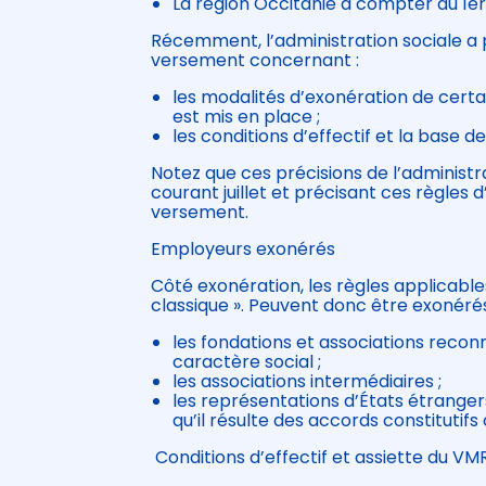
La région Occitanie à compter du 1er
Récemment, l’administration sociale a 
versement concernant :
les modalités d’exonération de cert
est mis en place ;
les conditions d’effectif et la base d
Notez que ces précisions de l’administra
courant juillet et précisant ces règles 
versement.
Employeurs exonérés
Côté exonération, les règles applicabl
classique ». Peuvent donc être exonéré
les fondations et associations reconnu
caractère social ;
les associations intermédiaires ;
les représentations d’États étrangers
qu’il résulte des accords constitutifs
Conditions d’effectif et assiette du V