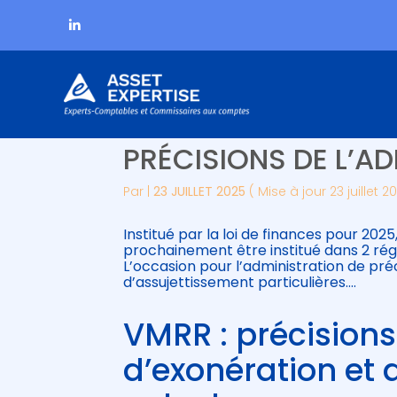
Subheader
Aller
VERSEMENT MOBILITÉ
au
contenu
PRÉCISIONS DE L’A
Par
|
23 JUILLET 2025
( Mise à jour 23 juillet 2
Institué par la loi de finances pour 202
prochainement être institué dans 2 régi
L’occasion pour l’administration de pré
d’assujettissement particulières….
VMRR : précisions
d’exonération et d