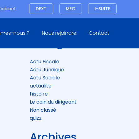
Connexion
 cabinet
DEXT
MEG
I-SUITE
Blog
mmes-nous ?
Nous rejoindre
Contact
sidebar
Catégories
Actu Fiscale
Actu Juridique
Actu Sociale
actualite
histoire
Le coin du dirigeant
Non classé
quizz
Archives