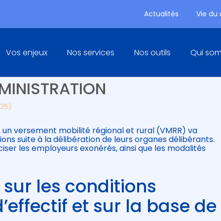
Actualités
Vie du
Principal
Vos enjeux
Nos services
Nos outils
Qui so
 RÉGIONAL ET RURAL : DES
DMINISTRATION
025)
5, un versement mobilité régional et rural (VMRR) va
ons suite à la délibération de leurs organes délibérants.
ciser les employeurs exonérés, ainsi que les modalités
 sur les conditions
’effectif et sur la base de