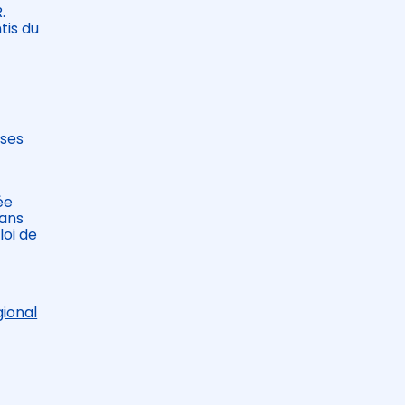
.
tis du
ases
ée
Dans
loi de
gional