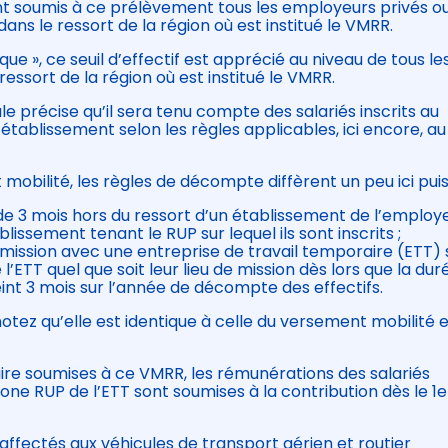
ont soumis à ce prélèvement tous les employeurs privés o
 dans le ressort de la région où est institué le VMRR.
que », ce seuil d’effectif est apprécié au niveau de tous le
essort de la région où est institué le VMRR.
le précise qu’il sera tenu compte des salariés inscrits au
établissement selon les règles applicables, ici encore, au
obilité, les règles de décompte diffèrent un peu ici pui
 de 3 mois hors du ressort d’un établissement de l’employ
blissement tenant le RUP sur lequel ils sont inscrits ;
de mission avec une entreprise de travail temporaire (ETT)
’ETT quel que soit leur lieu de mission dès lors que la dur
eint 3 mois sur l’année de décompte des effectifs.
otez qu’elle est identique à celle du versement mobilité e
aire soumises à ce VMRR, les rémunérations des salariés
one RUP de l’ETT sont soumises à la contribution dès le 1e
affectés aux véhicules de transport aérien et routier