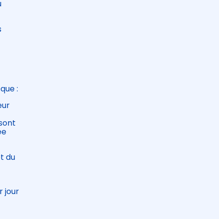
u
s
sque :
eur
 sont
ée
t du
r jour