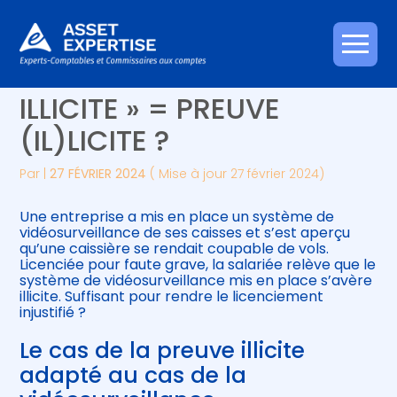
Créer et reprendre une activité
Piloter votre gestion
Aller
VIDÉOSURVEILLANCE «
au
contenu
Gérer votre quotidien
Suivre votre comptabilité
ILLICITE » = PREUVE
(IL)LICITE ?
Piloter votre entreprise
Gérer vos ressources humaines
Par
|
27 FÉVRIER 2024
( Mise à jour 27 février 2024)
Développer votre entreprise
Une entreprise a mis en place un système de
Construire votre patrimoine
vidéosurveillance de ses caisses et s’est aperçu
qu’une caissière se rendait coupable de vols.
Licenciée pour faute grave, la salariée relève que le
Être prêt pour la facturation
système de vidéosurveillance mis en place s’avère
électronique
illicite. Suffisant pour rendre le licenciement
injustifié ?
Le cas de la preuve illicite
adapté au cas de la