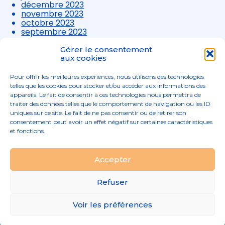
décembre 2023
novembre 2023
octobre 2023
septembre 2023
août 2023
juillet 2023
Gérer le consentement
juin 2023
aux cookies
mai 2023
avril 2023
Pour offrir les meilleures expériences, nous utilisons des technologies
mars 2023
telles que les cookies pour stocker et/ou accéder aux informations des
appareils. Le fait de consentir à ces technologies nous permettra de
traiter des données telles que le comportement de navigation ou les ID
uniques sur ce site. Le fait de ne pas consentir ou de retirer son
consentement peut avoir un effet négatif sur certaines caractéristiques
et fonctions.
Footer
Accepter
02 96 52 68 68
Linkedin
Principale
Refuser
Footer
MENTIONS LÉGALES
Voir les préférences
PLAN DU SITE
Conception et réalisation
Classe 7