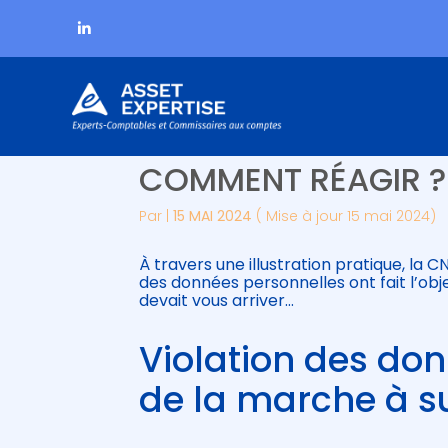
Subheader
Aller
VIOLATION DES DON
au
contenu
COMMENT RÉAGIR ?
Par
|
15 MAI 2024
( Mise à jour 15 mai 2024)
À travers une illustration pratique, la
des données personnelles ont fait l’objet
devait vous arriver…
Violation des don
de la marche à s