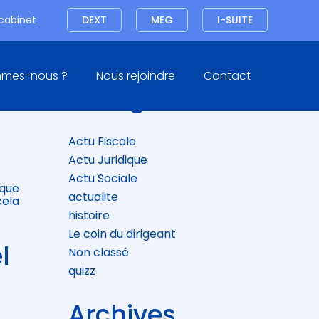
Connexion
 cabinet
DEXT
MEG
I-SUITE
Blog
mmes-nous ?
Nous rejoindre
Contact
sidebar
Catégories
Actu Fiscale
Actu Juridique
Actu Sociale
sque
actualite
cela
histoire
Le coin du dirigeant
l
Non classé
quizz
Archives