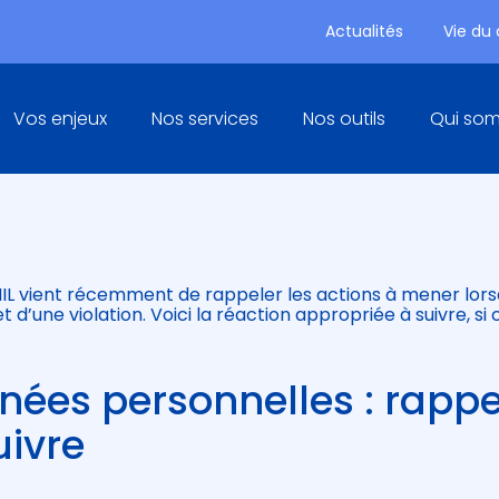
Actualités
Vie du
Principal
Vos enjeux
Nos services
Nos outils
Qui so
NÉES PERSONNELLES :
 CNIL vient récemment de rappeler les actions à mener lor
 d’une violation. Voici la réaction appropriée à suivre, si 
nées personnelles : rappe
uivre